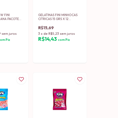
W FINI
GELATINAS FINI MINHOCAS
IANA PACOTE
CITRICAS 15 GRS X 12
2)
UNIDADES
R$15,69
9
sem juros
3
x
de
R$5,23
sem juros
R$14,43
com
Pix
com
Pix