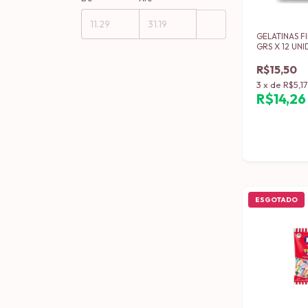
GELATINAS FI
GRS X 12 UN
R$15,50
3
x
de
R$5,1
R$14,2
ESGOTADO