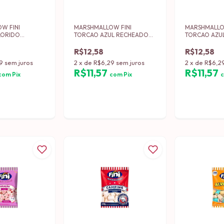
W FINI
MARSHMALLOW FINI
MARSHMALLO
LORIDO
TORCAO AZUL RECHEADO
TORCAO AZUL
ACOTE C/ 250
PACOTE C/ 250 GRS (12)
250 GRS (12)
115250M24005
R$12,58
R$12,58
9
sem juros
2
x
de
R$6,29
sem juros
2
x
de
R$6,2
R$11,57
R$11,57
com
Pix
com
Pix