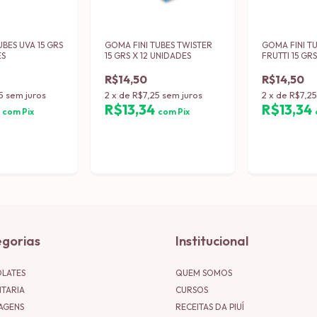
UBES UVA 15 GRS
GOMA FINI TUBES TWISTER
GOMA FINI TU
ES
15 GRS X 12 UNIDADES
FRUTTI 15 GR
R$14,50
R$14,50
5
sem juros
2
x
de
R$7,25
sem juros
2
x
de
R$7,2
9
R$13,34
R$13,34
com
Pix
com
Pix
gorias
Institucional
LATES
QUEM SOMOS
ITARIA
CURSOS
AGENS
RECEITAS DA PIUÍ