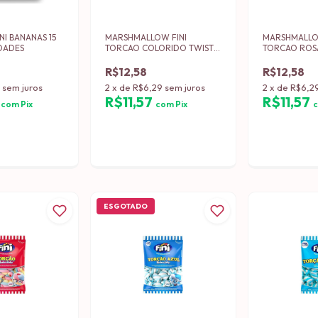
NI BANANAS 15
MARSHMALLOW FINI
MARSHMALLO
IDADES
TORCAO COLORIDO TWIST
TORCAO ROS
PACOTE C/ 250 GRS (12)
PACOTE C/ 2
R$12,58
R$12,58
7
sem juros
2
x
de
R$6,29
sem juros
2
x
de
R$6,2
6
R$11,57
R$11,57
com
Pix
com
Pix
ESGOTADO