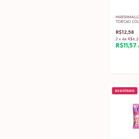
MARSHMALLO
TORCAO CO
RECHEADO P
GRS
R$12,58
2
x
de
R$6,2
R$11,57
ESGOTADO