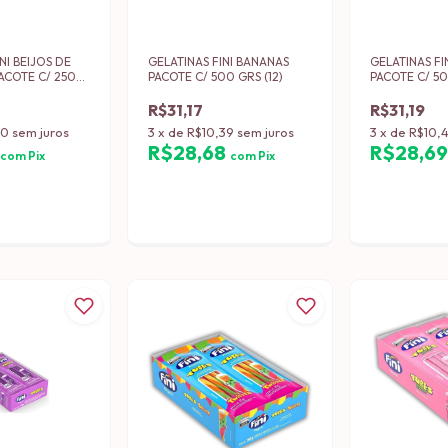
NI BEIJOS DE
GELATINAS FINI BANANAS
GELATINAS F
COTE C/ 250
PACOTE C/ 500 GRS (12)
PACOTE C/ 50
R$31,17
R$31,19
00
sem juros
3
x
de
R$10,39
sem juros
3
x
de
R$10,
5
R$28,68
R$28,6
com
Pix
com
Pix