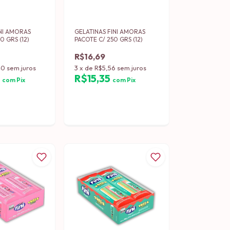
INI AMORAS
GELATINAS FINI AMORAS
0 GRS (12)
PACOTE C/ 250 GRS (12)
R$16,69
40
sem juros
3
x
de
R$5,56
sem juros
9
R$15,35
com
Pix
com
Pix