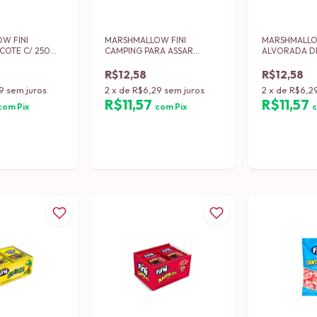
W FINI
MARSHMALLOW FINI
MARSHMALLO
COTE C/ 250
CAMPING PARA ASSAR
ALVORADA D
PACOTE C/ 250 GRS (12)
C/ 250 GRS (1
R$12,58
R$12,58
9
sem juros
2
x
de
R$6,29
sem juros
2
x
de
R$6,2
R$11,57
R$11,57
com
Pix
com
Pix