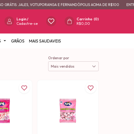
S: JALES, VOTUPORANGA E FERNANDÓPOLIS ACIMA DE R$100
ENTREGAMOS 
Login
/
Carrinho
(
0
)
Cadastre-se
R$0,00
S
GRÃOS
MAIS SAUDAVEIS
Ordenar por