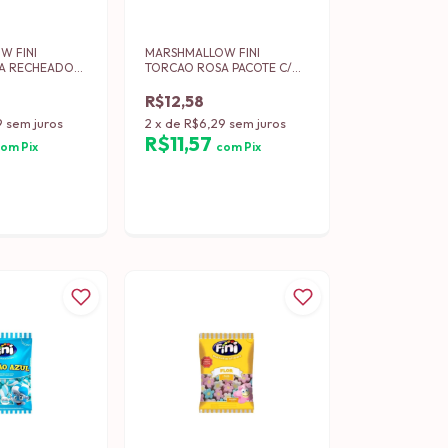
W FINI
MARSHMALLOW FINI
A RECHEADO
TORCAO ROSA PACOTE C/
50 GRS
250 GRS (12)
R$12,58
9
sem juros
2
x
de
R$6,29
sem juros
R$11,57
com
Pix
com
Pix