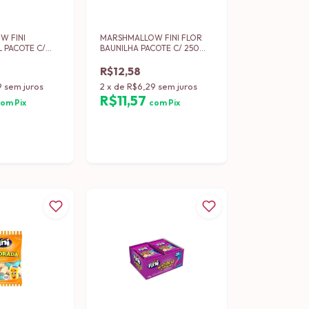
W FINI
MARSHMALLOW FINI FLOR
 PACOTE C/
BAUNILHA PACOTE C/ 250
GRS (12)
R$12,58
9
sem juros
2
x
de
R$6,29
sem juros
R$11,57
com
Pix
com
Pix