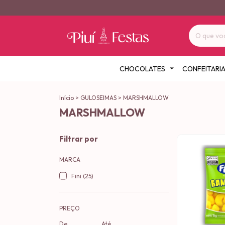
CHOCOLATES
CONFEITARI
Início
>
GULOSEIMAS
>
MARSHMALLOW
MARSHMALLOW
Filtrar por
MARCA
Fini (25)
PREÇO
De
Até