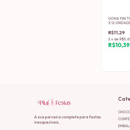
GOMA FINI T
X 12 UNIDAD
R$11,29
2
x
de
R$5,6
R$10,3
Cate
CHOCO
A sua parceira completa para festas
CONFE
inesquecíveis.
EMBAL