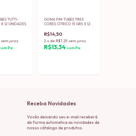
BES TUTTI-
GOMA FINI TUBES TRES
S X 12 UNIDADES
CORES CITRICO 15 GRS X 12
UNIDADES
R$14,50
5
sem juros
2
x
de
R$7,25
sem juros
R$13,34
com
Pix
com
Pix
Receba Novidades
Vocês deixando seu e-mail receberá
de forma automatica as novidades de
nosso cátalogo de produtos.