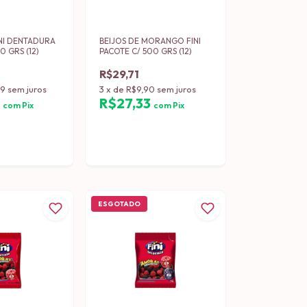
INI DENTADURA
BEIJOS DE MORANGO FINI
0 GRS (12)
PACOTE C/ 500 GRS (12)
R$29,71
39
sem juros
3
x
de
R$9,90
sem juros
8
R$27,33
com
Pix
com
Pix
ESGOTADO