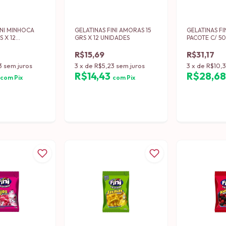
INI MINHOCA
GELATINAS FINI AMORAS 15
GELATINAS F
S X 12
GRS X 12 UNIDADES
PACOTE C/ 50
R$15,69
R$31,17
3
sem juros
3
x
de
R$5,23
sem juros
3
x
de
R$10,
3
R$14,43
R$28,6
com
Pix
com
Pix