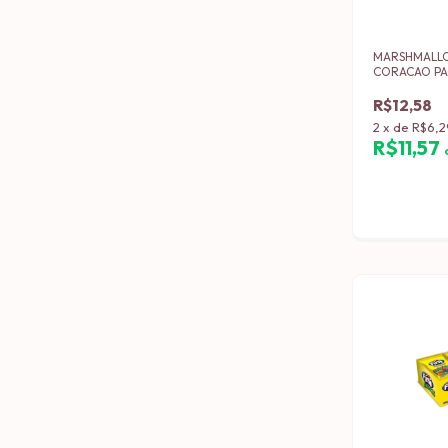
MARSHMALLO
CORACAO PA
GRS (12)
R$12,58
2
x
de
R$6,2
R$11,57