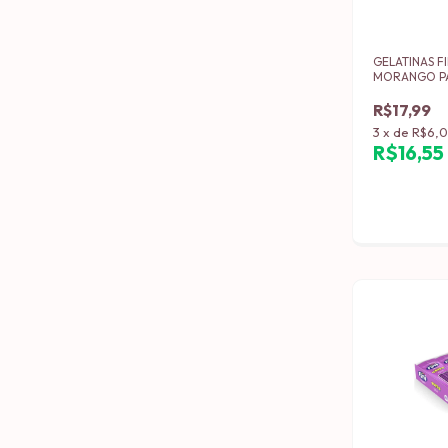
GELATINAS FI
MORANGO PA
GRS (12)
R$17,99
3
x
de
R$6,
R$16,5