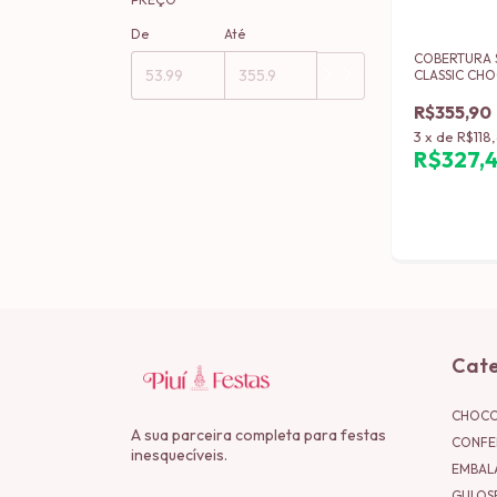
De
Até
COBERTURA 
CLASSIC CH
R$355,90
3
x
de
R$118
R$327,
Cate
CHOCO
A sua parceira completa para festas
CONFE
inesquecíveis.
EMBAL
GULOS