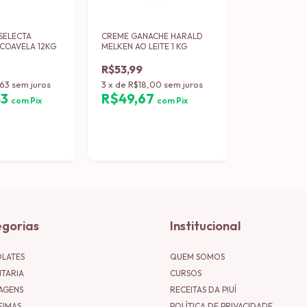
SELECTA
CREME GANACHE HARALD
OCOAVELA 12KG
MELKEN AO LEITE 1 KG
R$53,99
,63
sem juros
3
x
de
R$18,00
sem juros
43
R$49,67
com
Pix
com
Pix
gorias
Institucional
LATES
QUEM SOMOS
ITARIA
CURSOS
AGENS
RECEITAS DA PIUÍ
EIMAS
POLÍTICA DE PRIVACIDADE