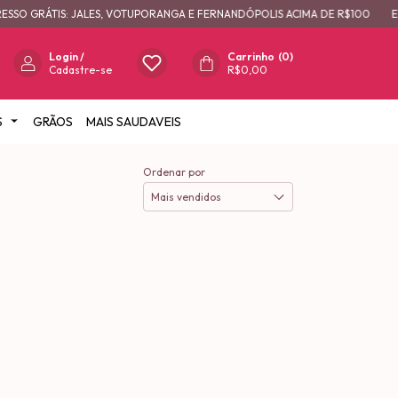
SSO GRÁTIS: JALES, VOTUPORANGA E FERNANDÓPOLIS ACIMA DE R$100
EN
Login
/
Carrinho
(
0
)
Cadastre-se
R$0,00
S
GRÃOS
MAIS SAUDAVEIS
Ordenar por