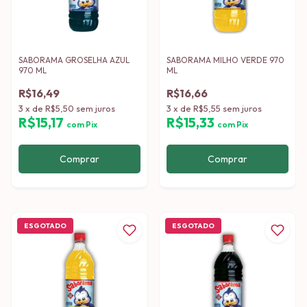
SABORAMA GROSELHA AZUL
SABORAMA MILHO VERDE 970
970 ML
ML
R$16,49
R$16,66
3
x
de
R$5,50
sem juros
3
x
de
R$5,55
sem juros
R$15,17
R$15,33
com
Pix
com
Pix
ESGOTADO
ESGOTADO