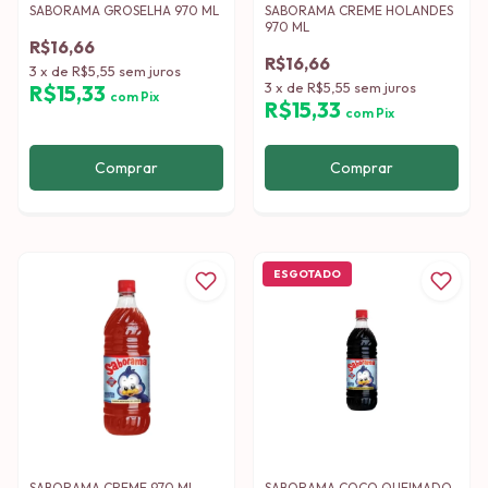
SABORAMA GROSELHA 970 ML
SABORAMA CREME HOLANDES
970 ML
R$16,66
R$16,66
3
x
de
R$5,55
sem juros
3
x
de
R$5,55
sem juros
R$15,33
com
Pix
R$15,33
com
Pix
ESGOTADO
SABORAMA CREME 970 ML
SABORAMA COCO QUEIMADO