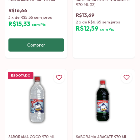
970 ML (12)
R$16,66
R$13,69
3
x
de
R$5,55
sem juros
2
x
de
R$6,85
sem juros
R$15,33
com
Pix
R$12,59
com
Pix
ESGOTADO
SABORAMA COCO 970 ML
SABORAMA ABACATE 970 ML