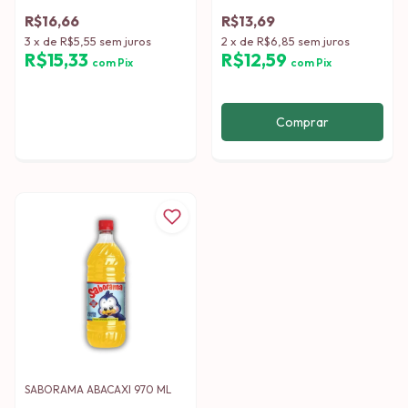
R$16,66
R$13,69
3
x
de
R$5,55
sem juros
2
x
de
R$6,85
sem juros
R$15,33
R$12,59
com
Pix
com
Pix
SABORAMA ABACAXI 970 ML