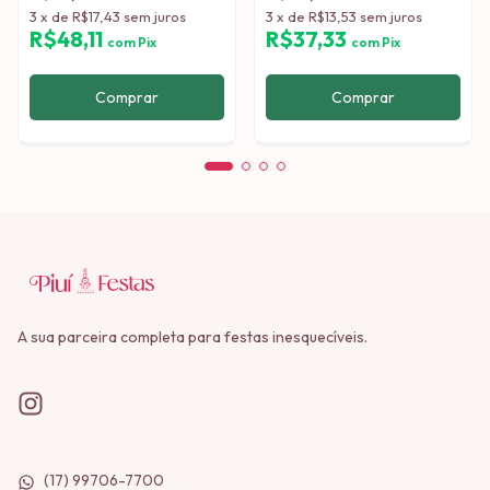
3
x
de
R$17,43
sem juros
3
x
de
R$13,53
sem juros
R$48,11
R$37,33
com
Pix
com
Pix
A sua parceira completa para festas inesquecíveis.
(17) 99706-7700